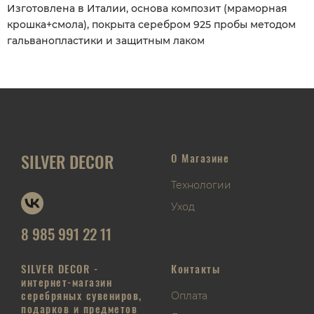
Изготовлена в Италии, основа композит (мраморная
крошка+смола), покрыта серебром 925 пробы методом
гальванопластики и защитным лаком
SILVER DECOR
О Магазине
Технологии
Уход
8 985 991 22 11
SILVER DECOR -
Контакты
интернет-магазин
серебряных сувениров,
Оплата
подарков и предметов