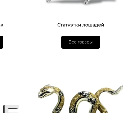
ак
Статуэтки лошадей
Все товары