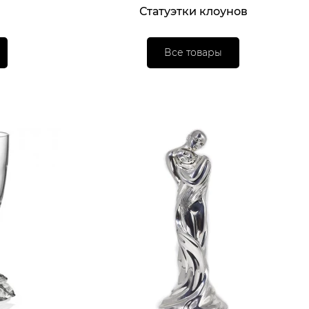
Статуэтки клоунов
Все товары