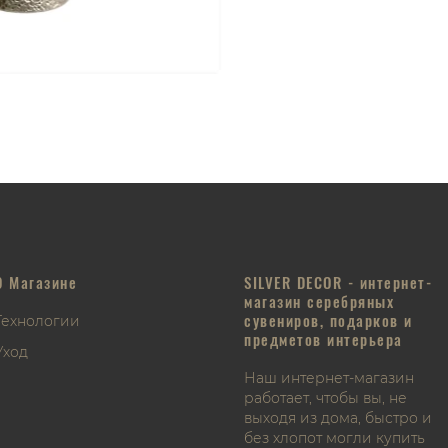
О Магазине
SILVER DECOR - интернет-
магазин серебряных
сувениров, подарков и
Технологии
предметов интерьера
Уход
Наш интернет-магазин
работает, чтобы вы, не
выходя из дома, быстро и
без хлопот могли купить