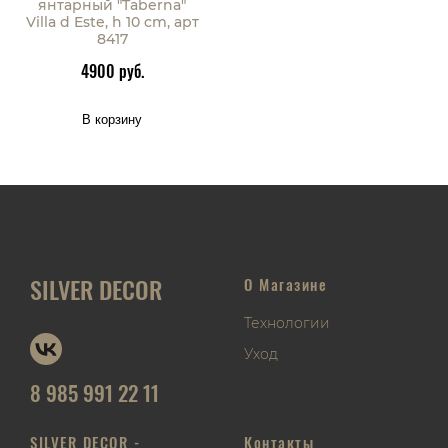
янтарный "Taberna"
Villa d Este, h 10 cm, арт
8417
4900 руб.
В корзину
SILVER DECOR
О Магазине
Технологии
Уход
8 985 991 22 11
SILVER DECOR -
Контакты